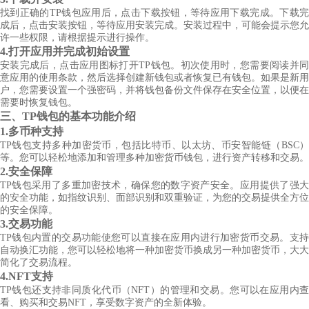
找到正确的TP钱包应用后，点击下载按钮，等待应用下载完成。下载完
成后，点击安装按钮，等待应用安装完成。安装过程中，可能会提示您允
许一些权限，请根据提示进行操作。
4.打开应用并完成初始设置
安装完成后，点击应用图标打开TP钱包。初次使用时，您需要阅读并同
意应用的使用条款，然后选择创建新钱包或者恢复已有钱包。如果是新用
户，您需要设置一个强密码，并将钱包备份文件保存在安全位置，以便在
需要时恢复钱包。
三、TP钱包的基本功能介绍
1.多币种支持
TP钱包支持多种加密货币，包括比特币、以太坊、币安智能链（BSC）
等。您可以轻松地添加和管理多种加密货币钱包，进行资产转移和交易。
2.安全保障
TP钱包采用了多重加密技术，确保您的数字资产安全。应用提供了强大
的安全功能，如指纹识别、面部识别和双重验证，为您的交易提供全方位
的安全保障。
3.交易功能
TP钱包内置的交易功能使您可以直接在应用内进行加密货币交易。支持
自动换汇功能，您可以轻松地将一种加密货币换成另一种加密货币，大大
简化了交易流程。
4.NFT支持
TP钱包还支持非同质化代币（NFT）的管理和交易。您可以在应用内查
看、购买和交易NFT，享受数字资产的全新体验。