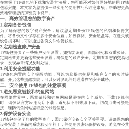
在掌握了TP钱包的下载和安装方法后，您可能还对如何更好地使用TP钱
包感兴趣。本文将为您提供一些实用的使用技巧和注意事项，帮助您更高
效地管理您的加密货币资产。
一、高效管理您的数字资产
1.定期备份钱包
为了确保您的数字资产安全，建议您定期备份TP钱包的私钥和备份文
件。将备份文件保存在多个安全位置，如云存储、安全硬盘等。在遗失或
设备损坏时，可以通过备份文件恢复钱包。
2.定期检查账户安全
TP钱包提供了一些账户安全设置，如指纹识别、面部识别和双重验证。
定期检查并更新这些安全设置，确保您的账户安全。定期查看您的交易记
录，发现异常情况及时处理。
3.利用安全提醒功能
TP钱包内置的安全提醒功能，可以为您提供交易和账户安全的实时提
醒。开启这些提醒功能，可以及时发现并处理潜在的安全威胁。
二、安全使用TP钱包的注意事项
1.避免恶意链接和钓鱼网站
在网络世界中，恶意链接和钓鱼网站是潜在的安全威胁。下载TP钱包
时，请仅从官方应用商店下载，避免从不明来源下载。切勿点击可疑链
接，谨防钓鱼网站盗取您的钱包信息。
2.保护设备安全
TP钱包存储了您的数字资产，因此保护设备安全至关重要。请确保您的
设备安装了最新的系统和安全补丁，并使用强密码保护设备。避免在公共