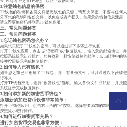
Wi-Fi网络上使用TP钱包，以防止数据泄露。
3.注意钱包信息的保密
TP钱包的私钥和备份文件是您钱包的关键，请坚决保密。不要与任何人
分享您的私钥和备份文件，以免造成资产损失。如果您的钱包信息泄露，
请立即更换密码并联系TP钱包客服。
三、常见问题解答
三、常见问题解答
1.忘记钱包密码怎么办？
如果您忘记了TP钱包的密码，可以通过以下步骤进行恢复：
打开TP钱包应用，点击“忘记密码”或“恢复钱包”。输入您的邮箱地址，并
按照系统提示进行操作。您将收到一封恢复钱包的邮件，点击邮件中的链
接并按照提示完成恢复操作。
2.如何导入已有钱包？
如果您之前已经创建了TP钱包，并且有备份文件，可以通过以下步骤进
行导入：
打开TP钱包应用，选择“恢复钱包”选项。输入备份文件或私钥，并按照
系统提示完成恢复操作。
3.如何添加新的加密货币钱包？
添加新的加密货币钱包非常简单：
打开TP钱包应用，点击右上角的“+”按钮。选择您要添加的加密货币，并
按照提示进行操作。
4.如何进行加密货币交易？
进行加密货币交易也非常方便：