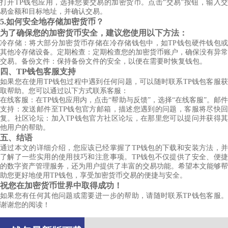
打开TP钱包应用，选择您要交易的加密货币。点击“交易”按钮，输入交
易金额和目标地址，并确认交易。
5.如何安全地存储加密货币？
为了确保您的加密货币安全，建议您使用以下方法：
冷存储：将大部分加密货币存储在冷存储钱包中，如TP钱包硬件钱包或
其他冷存储设备。定期检查：定期检查您的加密货币账户，确保没有异常
交易。备份文件：保持备份文件的安全，以便在需要时恢复钱包。
四、TP钱包客服支持
如果您在使用TP钱包过程中遇到任何问题，可以随时联系TP钱包客服获
取帮助。您可以通过以下方式联系客服：
在线客服：在TP钱包应用内，点击“帮助与反馈”，选择“在线客服”。邮件
支持：发送邮件至TP钱包官方邮箱，描述您遇到的问题，客服将尽快回
复。社区论坛：加入TP钱包官方社区论坛，在那里您可以提问并获得其
他用户的帮助。
五、结语
通过本文的详细介绍，您应该已经掌握了TP钱包的下载和安装方法，并
了解了一些实用的使用技巧和注意事项。TP钱包不仅提供了安全、便捷
的数字资产管理服务，还为用户提供了丰富的交易功能。希望本文能够帮
助您更好地使用TP钱包，享受加密货币交易的便捷与安全。
祝您在加密货币世界中取得成功！
如果您有任何其他问题或需要进一步的帮助，请随时联系TP钱包客服。
谢谢您的阅读！